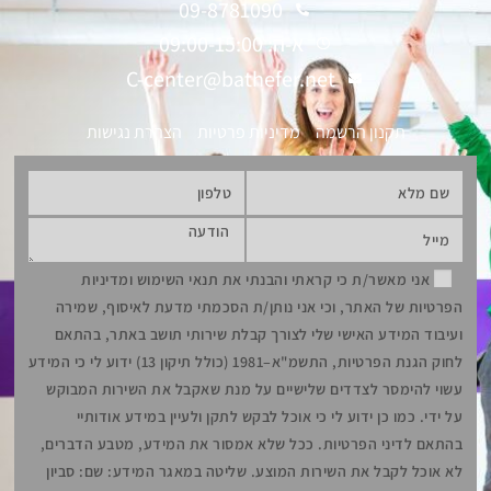
09-8781090
א-ה: 09:00-15:00
C-center@bathefer.net
תקנון הרשמה
מדיניות פרטיות
הצהרת נגישות
אני מאשר/ת כי קראתי והבנתי את תנאי השימוש ומדיניות
הפרטיות של האתר, וכי אני נותן/ת הסכמתי מדעת לאיסוף, שמירה
ועיבוד המידע האישי שלי לצורך קבלת שירותי תושב באתר, בהתאם
לחוק הגנת הפרטיות, התשמ"א–1981 (כולל תיקון 13) ידוע לי כי המידע
עשוי להימסר לצדדים שלישיים על מנת שאקבל את השירות המבוקש
על ידי. כמו כן ידוע לי כי אוכל לבקש לתקן ולעיין במידע אודותיי
בהתאם לדיני הפרטיות. ככל שלא אמסור את המידע, מטבע הדברים,
לא אוכל לקבל את השירות המוצע. שליטה במאגר המידע: שם: סביון